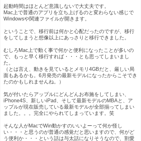
起動時間はほとんど意識しないで大丈夫です。
Mac上で普通のアプリを立ち上げるのと変わらない感じで
Windowsや関連ファイルが開きます。
ということで、移行前は何かと心配だったのですが、移行
をしてしまうと想像以上にあっさりと移行できました。
むしろMac上で動く事で何かと便利になったことが多いの
で、もっと早く移行すれば・・・とも思ってしまいまし
た。
（とは言え、動きを見ているとメモリ4GBだと、厳しい局
面もあるかも。6月発売の最新モデルになったからこそでき
たのかもしれませんね。）
気が付いたらアップルにどんどんお布施をしてしまい、
iPhone4S、新しいiPad、そして最新モデルのMBAと、ア
ップルが現在販売している最新モデルが全部揃ってしまい
ました。。。完全にやられてしまっています。笑
そんな人がMacでWin動かすのいいよーって何か怪し
い・・・と思うのが普通の感覚だと思いますので、何がど
う便利か・・・という話は与太話になりそうなので、割愛