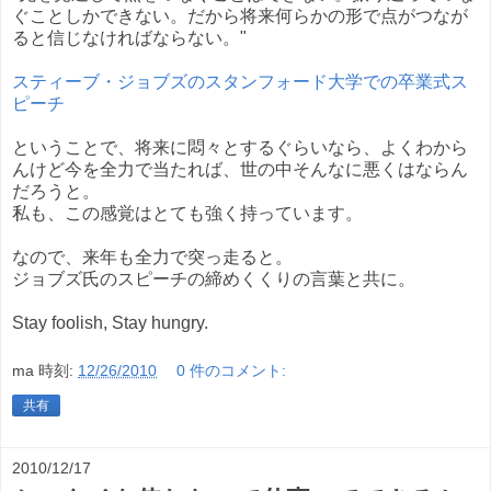
ぐことしかできない。だから将来何らかの形で点がつなが
ると信じなければならない。"
スティーブ・ジョブズのスタンフォード大学での卒業式ス
ピーチ
ということで、将来に悶々とするぐらいなら、よくわから
んけど今を全力で当たれば、世の中そんなに悪くはならん
だろうと。
私も、この感覚はとても強く持っています。
なので、来年も全力で突っ走ると。
ジョブズ氏のスピーチの締めくくりの言葉と共に。
Stay foolish, Stay hungry.
ma
時刻:
12/26/2010
0 件のコメント:
共有
2010/12/17