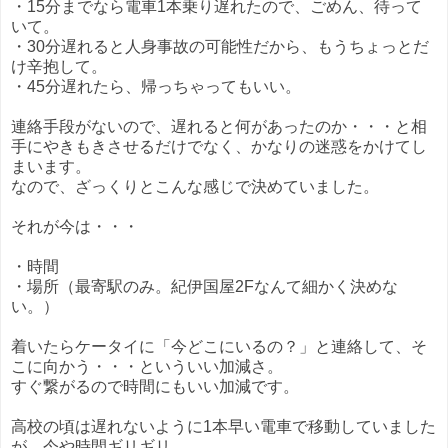
・15分までなら電車1本乗り遅れたので、ごめん、待って
いて。
・30分遅れると人身事故の可能性だから、もうちょっとだ
け辛抱して。
・45分遅れたら、帰っちゃってもいい。
連絡手段がないので、遅れると何があったのか・・・と相
手にやきもきさせるだけでなく、かなりの迷惑をかけてし
まいます。
なので、ざっくりとこんな感じで決めていました。
それが今は・・・
・時間
・場所（最寄駅のみ。紀伊国屋2Fなんて細かく決めな
い。）
着いたらケータイに「今どこにいるの？」と連絡して、そ
こに向かう・・・といういい加減さ。
すぐ繋がるので時間にもいい加減です。
高校の頃は遅れないように1本早い電車で移動していました
が、今や時間ギリギリ。