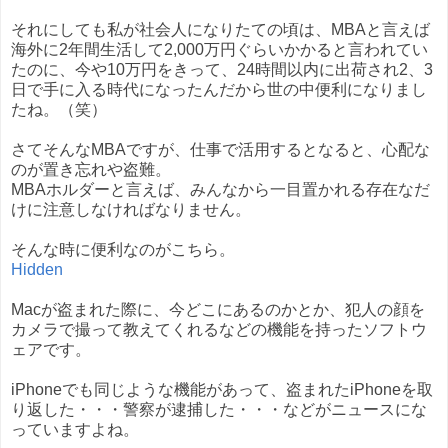
それにしても私が社会人になりたての頃は、MBAと言えば
海外に2年間生活して2,000万円ぐらいかかると言われてい
たのに、今や10万円をきって、24時間以内に出荷され2、3
日で手に入る時代になったんだから世の中便利になりまし
たね。（笑）
さてそんなMBAですが、仕事で活用するとなると、心配な
のが置き忘れや盗難。
MBAホルダーと言えば、みんなから一目置かれる存在なだ
けに注意しなければなりません。
そんな時に便利なのがこちら。
Hidden
Macが盗まれた際に、今どこにあるのかとか、犯人の顔を
カメラで撮って教えてくれるなどの機能を持ったソフトウ
ェアです。
iPhoneでも同じような機能があって、盗まれたiPhoneを取
り返した・・・警察が逮捕した・・・などがニュースにな
っていますよね。