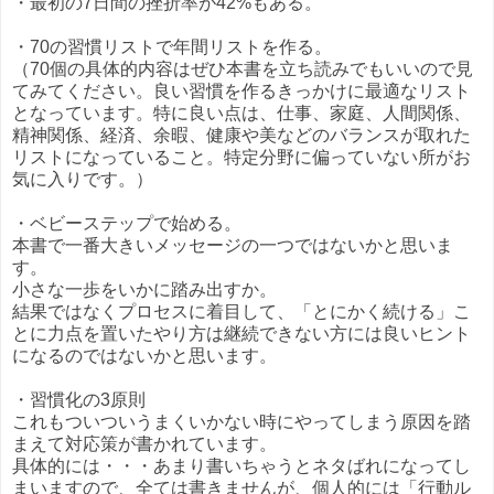
・最初の7日間の挫折率が42%もある。
・70の習慣リストで年間リストを作る。
（70個の具体的内容はぜひ本書を立ち読みでもいいので見
てみてください。良い習慣を作るきっかけに最適なリスト
となっています。特に良い点は、仕事、家庭、人間関係、
精神関係、経済、余暇、健康や美などのバランスが取れた
リストになっていること。特定分野に偏っていない所がお
気に入りです。）
・ベビーステップで始める。
本書で一番大きいメッセージの一つではないかと思いま
す。
小さな一歩をいかに踏み出すか。
結果ではなくプロセスに着目して、「とにかく続ける」こ
とに力点を置いたやり方は継続できない方には良いヒント
になるのではないかと思います。
・習慣化の3原則
これもついついうまくいかない時にやってしまう原因を踏
まえて対応策が書かれています。
具体的には・・・あまり書いちゃうとネタばれになってし
まいますので、全ては書きませんが、個人的には「行動ル