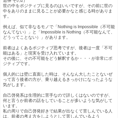
追伸 その2）
世の中をポジティブに見るのはいいですが、その前に世の
中をありのままに見ることが必要かなと感じる時がありま
す。
例えば、似て非なるモノで「Nothing is Impossible（不可能
なんてない）」と「Impossible is Nothing（不可能なんて、
どうってことない）」があります。
前者はよくあるポジティブ思考ですが、後者は一度「不可
能はある」と現実を受け入れています。
その後に、その不可能をどう解釈するか・・・が非常にポ
ジティブです。
個人的には壁に直面した時は、そんなん大したことないぜ
って言う後者の方が、乗り越えるきっかけになったような
気がします。
自己啓発系は生理的に苦手なので詳しくはないのですが、
何と言うか前者の話をしていることが多いような気がして
います。
私の周りで自己啓発好きで結果が出なくて苦しんでいる人
は、前者の考え方をしようとして苦しんでいるよう