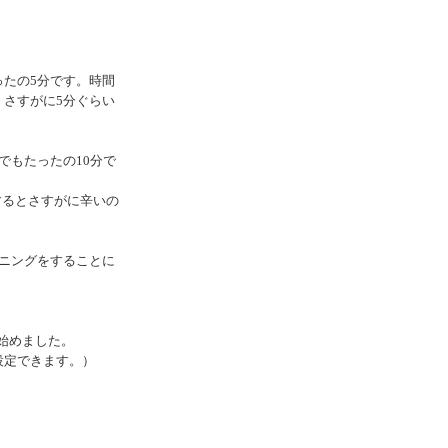
たの5分です。時間
さすがに5分ぐらい
でもたったの10分で
するとさすがに辛いの
ニングをすることに
始めました。
設定できます。）