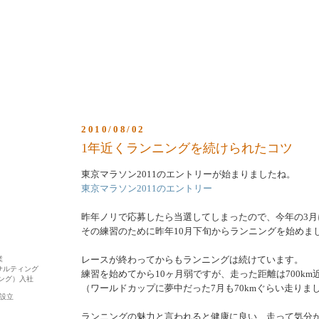
2010/08/02
1年近くランニングを続けられたコツ
東京マラソン2011のエントリーが始まりましたね。
東京マラソン2011のエントリー
昨年ノリで応募したら当選してしまったので、今年の3月
その練習のために昨年10月下旬からランニングを始めま
レースが終わってからもランニングは続けています。
業
サルティング
練習を始めてから10ヶ月弱ですが、走った距離は700km
ング）入社
（ワールドカップに夢中だった7月も70kmぐらい走りま
a設立
ランニングの魅力と言われると健康に良い、走って気分