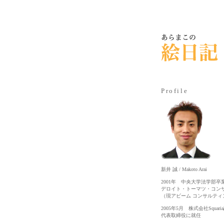
Profile
新井 誠 / Makoto Arai
2001年 中央大学法学部卒
デロイト・トーマツ・コン
（現アビーム コンサルティ
2005年5月 株式会社Squari
代表取締役に就任