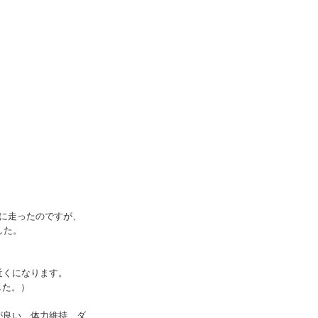
に走ったのですが、
した。
近くになります。
した。）
が良い、体力維持、ダ