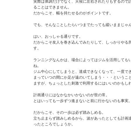
実際は体調だけでなく、天候に左右されたりもするので
ることはできません。
だからこそ、幅を持たせるのがポイントです。
でも、そんなことしたらいつまでたっても緩いままじゃ
はい、おっしゃる通りです。
だからこそ友人を巻き込んでみたりして、しっかりやる
す。
ランニングなんかは、場合によってはジムを活用しても
ね。
ジム中心にしてしまうと、達成できなくなって、一度で
まっていつの間にか足が遠のいてしまう・・・というこ
ますが、ちょっとした刺激で利用するにはいいのかもし
計画通りにはなかなかいかないのが世の常。
とはいっても一歩ずつ進まないと前に行かないのも事実
だからこそ、その一歩は必ず踏みしめる。
立ち止まらず踏みしめるから、波があったとしても計画
ったところでしょうか。