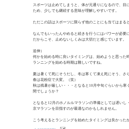
スポーツは止めてしまうと、体が元通りになるので、目
ため、少しでも継続する意味が理解しやすいです。
ただこの話はスポーツに限らず他のことにも当てはまる
なんでもいったんやめると続きを行うにはパワーが必要
だからこそ、止めないしくみは大切だと感じています。
追伸）
何かを始める時に良いタイミングは、始めようと思った
ランニングを始める時期は難しいですね。
夏は暑くて死にそうだし、冬は寒くて凍え死にそう、さ
春は花粉症で大変。（笑）
秋は残暑が厳しい・・・となると10月中旬ぐらいから寒く
間でしょうか？
となると12月のホノルルマラソンの準備としては遅いし・
京マラソンを目指すのが最適なのかもしれません。
こう考えるとランニングを始めたタイミングは良かった