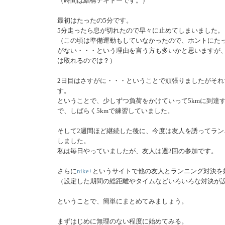
（時間は結構テキトーです。）
最初はたったの5分です。
5分走ったら息が切れたので早々に止めてしまいました。
（この頃は準備運動もしていなかったので、ホントにたっ
がない・・・という理由を言う方も多いかと思いますが、
は取れるのでは？）
2日目はさすがに・・・ということで頑張りましたがそれ
す。
ということで、少しずつ負荷をかけていって5kmに到達
で、しばらく5kmで練習していました。
そして2週間ほど継続した後に、今度は友人を誘ってラン
しました。
私は毎日やっていましたが、友人は週2回の参加です。
さらに
nike+
というサイトで他の友人とランニング対決を
（設定した期間の総距離やタイムなどいろいろな対決が
ということで、簡単にまとめてみましょう。
まずはじめに無理のない程度に始めてみる。