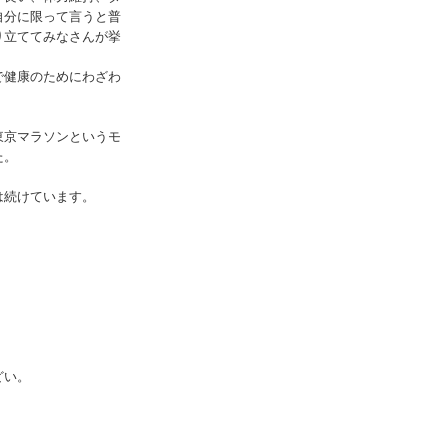
自分に限って言うと普
り立ててみなさんが挙
で健康のためにわざわ
東京マラソンというモ
た。
は続けています。
どい。