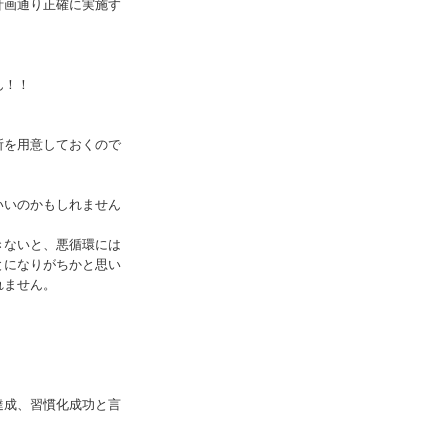
計画通り正確に実施す
ん！！
所を用意しておくので
いいのかもしれません
きないと、悪循環には
とになりがちかと思い
れません。
。
達成、習慣化成功と言