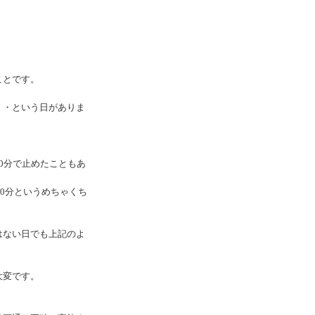
ことです。
・・という日がありま
0分で止めたこともあ
10分というめちゃくち
はない日でも上記のよ
大変です。