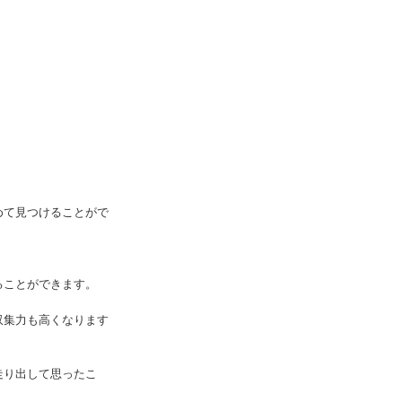
めて見つけることがで
ることができます。
収集力も高くなります
走り出して思ったこ