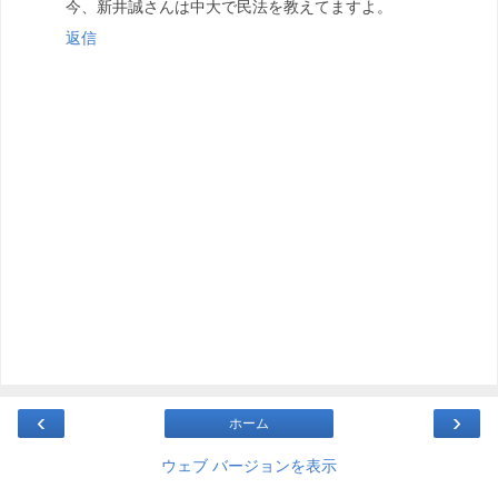
今、新井誠さんは中大で民法を教えてますよ。
返信
‹
›
ホーム
ウェブ バージョンを表示