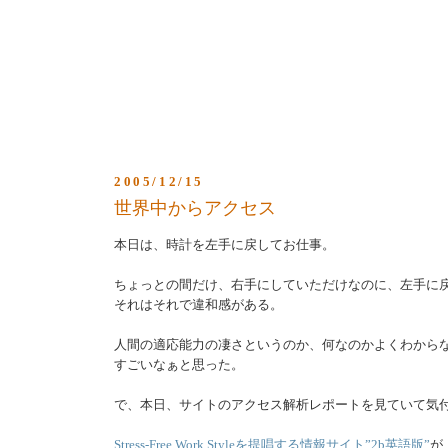
2005/12/15
世界中からアクセス
本日は、時計を左手に戻してお仕事。
ちょっとの間だけ、右手にしていただけなのに、左手に
それはそれで違和感がある。
人間の適応能力の凄さというのか、何なのかよくわから
すごいなぁと思った。
で、本日、サイトのアクセス解析レポートを見ていて気
Stress-Free Work Styleを提唱する情報サイト”2b英語版”
が