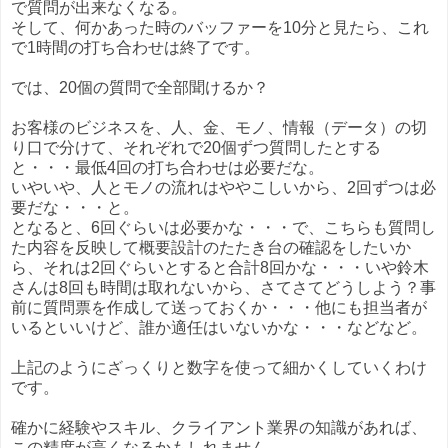
で質問が出来なくなる。
そして、何かあった時のバッファーを10分と見たら、これ
で1時間の打ち合わせは終了です。
では、20個の質問で全部聞けるか？
お客様のビジネスを、人、金、モノ、情報（データ）の切
り口で分けて、それぞれで20個ずつ質問したとする
と・・・最低4回の打ち合わせは必要だな。
いやいや、人とモノの流れはややこしいから、2回ずつは必
要だな・・・と。
となると、6回ぐらいは必要かな・・・で、こちらも質問し
た内容を反映して概要設計のたたき台の確認をしたいか
ら、それは2回ぐらいとすると合計8回かな・・・いや鈴木
さんは8回も時間は取れないから、さてさてどうしよう？事
前に質問票を作成して送っておくか・・・他にも担当者が
いるといいけど、誰か適任はいないかな・・・などなど。
上記のようにざっくりと数字を使って細かくしていくわけ
です。
確かに経験やスキル、クライアント業界の知識があれば、
この精度が高くなるかもしれません。