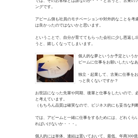
では、そのお客様とは誰なのか・・・と言うと、古巣の
ングです。
アビーム側も社員のモチベーションや対外的なことを考
は良かったのではないかと思います。
ということで、自分が育ててもらった会社に少し恩返し
うと、嬉しくなってしまいます。
個人的な夢というか予定という
ビームに仕事をお願いしたいな
独立・起業して、古巣に仕事を
っと良くないですか？
お世話になった先輩や同期、後輩と仕事をしたいので、
と考えています。
（もちろん品質は確実なので、ビジネス的にも妥当な判
では、アビームと一緒に仕事をするためには、どれくら
ればいけないか・・・。
個人的には単体、連結は置いておいて、最低、年商300