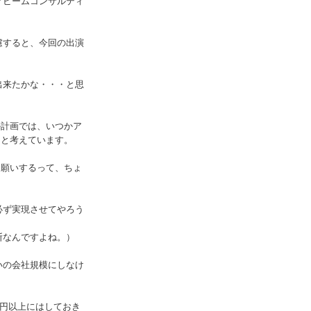
アビームコンサルティ
慮すると、今回の出演
出来たかな・・・と思
か計画では、いつかア
あと考えています。
お願いするって、ちょ
必ず実現させてやろう
断なんですよね。）
いの会社規模にしなけ
億円以上にはしておき