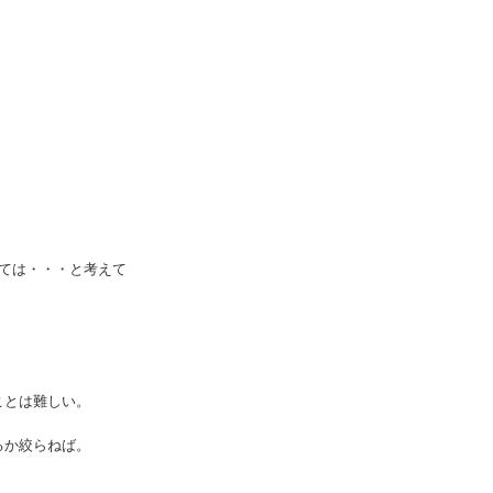
ては・・・と考えて
ことは難しい。
るか絞らねば。