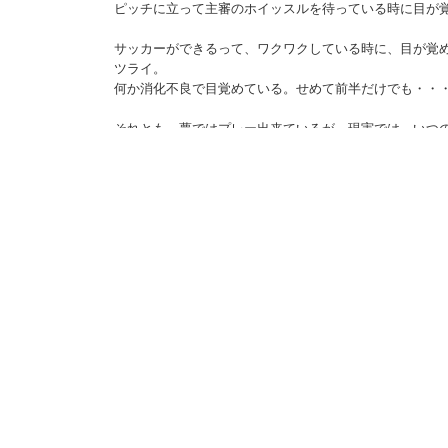
ピッチに立って主審のホイッスルを待っている時に目が
サッカーができるって、ワクワクしている時に、目が覚
ツライ。
何か消化不良で目覚めている。せめて前半だけでも・・
それとも、夢ではプレー出来ているが、現実では、いつ
ているので、気を利かせて見せてくれないのだろうか・
だとしたら、潜在意識ってスゴイと思う。
0 COMMENTS:
コメントを投稿
<< Home
 Co., Ltd. all rights reserved.