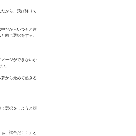
んだから、飛び降りて
の中だからいつもと違
もと同じ選択をする。
イメージができないか
ない。
ら夢から覚めて起きる
違う選択をしようと頑
さぁ、試合だ！！」と