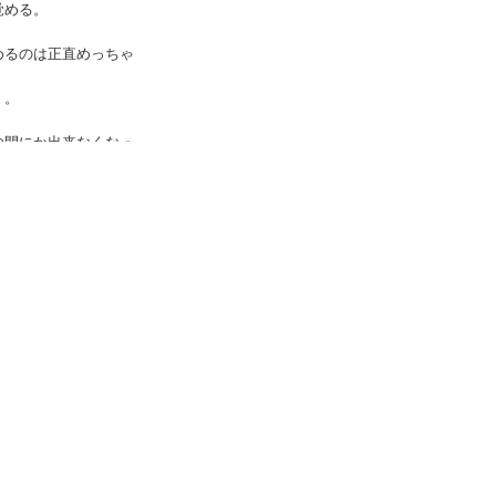
覚める。
めるのは正直めっちゃ
・。
の間にか出来なくなっ
・・。