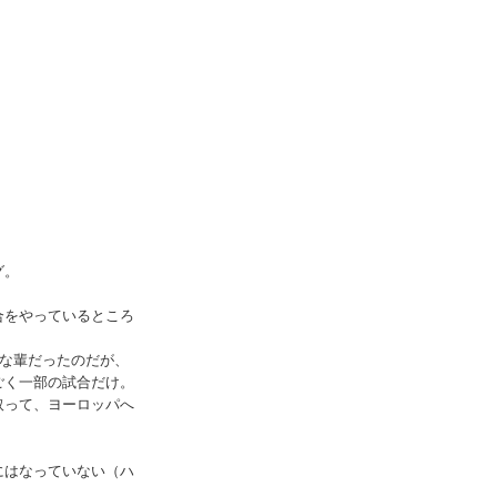
グ。
合をやっているところ
惑な輩だったのだが、
ごく一部の試合だけ。
取って、ヨーロッパへ
にはなっていない（ハ