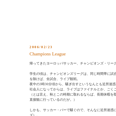
2006/02/23
Champions League
帰ってきたヨーロッパサッカー、チャンピオンズ・リー
学生の頃は、チャンピオンズリーグは、同じ時間帯に試
を除けば、全試合、ライブ観戦。
夜中の3時30分頃から、騒ぎ出すというなんとも近所迷
社会人になってからは、ライブはファイナルとか、ごく
（とは言え、秋とこの時期に取れるならば、長期休暇を
直接観に行っているのだが。）
しかも、サッカー・バーで騒ぐので、そんなに近所迷惑
ズ）。