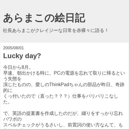
あらまこの絵日記
社長あらまこがクレイジーな日常を赤裸々に語る！
2005/08/01
Lucky day?
今日から8月。
早速、朝出かける時に、PCの電源を忘れて取りに帰るとい
う失態を
演じたものの、愛しのThinkPadちゃんの部品が昨日、奇跡
的に
くっ付いたので（直った？？？）仕事をバリバリこなし
た。
で、英語の提案書を作成したのだが、綴りをすっかり忘れ
パワポの
スペルチェックがうるさいし、前置詞の使い方なんて、も