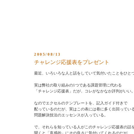
2005/08/13
チャレンジ応援表をプレゼント
最近、いろいろな人と話をしていて気付いたことをひと
実は弊社の取り組みの1つである課題管理に代わる
「チャレンジ応援表」だが、コレがなかなか評判がいい
なのでエクセルのテンプレートを、記入ガイド付きで
配っているのだが、実はこの表には巷に多く出回ってい
問題解決技法のエッセンスが入っている。
で、それらを知っている人がこのチャレンジ応援表の話
聞くと「直感的」にその良さに気付いてくれるのだが、