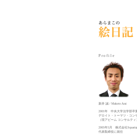
Profile
新井 誠 / Makoto Arai
2001年 中央大学法学部卒
デロイト・トーマツ・コン
（現アビーム コンサルティ
2005年5月 株式会社Squari
代表取締役に就任