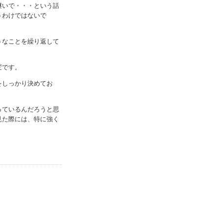
継いで・・・という話
うわけではないで
うなことを繰り返して
変です。
をしっかり決めてお
っているんだろうと思
見た際には、特に強く